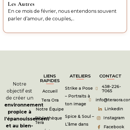
Les Autres
En ce mois de février, nous entendons souvent
parler d’amour, de couples,...
LIENS
ATELIERS
CONTACT
RAPIDES
Notre
438-226-
Strike a Pose
objectif est
7065
Accueil
– Portraits à
de créer un
info@teraora.co
Tera Ora
ton image
environnement
Linkedin
Notre Équipe
propice à
Spice & Soul –
Instagram
Bibliothèque
l’épanouissement
Tera
L’âme dans
et au bien-
Facebook